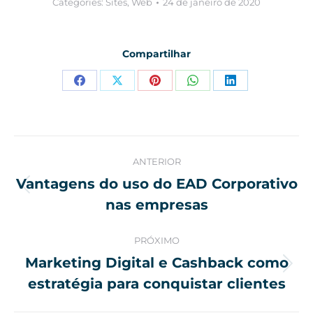
Categories:
Sites
,
Web
24 de janeiro de 2020
Compartilhar
Compartilhar
Compartilhar
Compartilhar
Compartilhar
Compartilhar
isto
isto
isto
isto
isto
Facebook
X
Pinterest
WhatsApp
LinkedIn
Navegação
ANTERIOR
de
Vantagens do uso do EAD Corporativo
Post
nas empresas
post:
anterior:
PRÓXIMO
Marketing Digital e Cashback como
Próximo
estratégia para conquistar clientes
post: