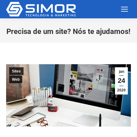
Precisa de um site? Nós te ajudamos!
Você está aqui:
Sites
jan
24
Web
2020